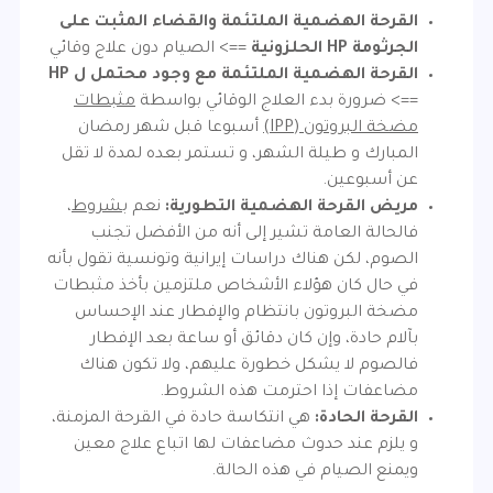
القرحة الهضمية الملتئمة والقضاء المثبت على
الجرثومة HP الحلزونية
==> الصيام دون علاج وقائي
القرحة الهضمية الملتئمة مع وجود محتمل ل HP
==> ضرورة بدء العلاج الوقائي بواسطة
مثبطات
مضخة البروتون
(
IPP)
أسبوعا قبل شهر رمضان
المبارك و طيلة الشهر، و تستمر بعده لمدة لا تقل
عن أسبوعين.
مريض القرحة الهضمية التطورية:
نعم ب
شروط
،
فالحالة العامة تشير إلى أنه من الأفضل تجنب
الصوم، لكن هناك دراسات إيرانية وتونسية تقول بأنه
في حال كان هؤلاء الأشخاص ملتزمين بأخذ مثبطات
مضخة البروتون بانتظام والإفطار عند الإحساس
بآلام حادة، وإن كان دقائق أو ساعة بعد الإفطار
فالصوم لا يشكل خطورة عليهم، ولا تكون هناك
مضاعفات إذا احترمت هذه الشروط.
القرحة الحادة:
هي انتكاسة حادة في القرحة المزمنة،
و يلزم عند حدوث مضاعفات لها اتباع علاج معين
ويمنع الصيام في هذه الحالة.