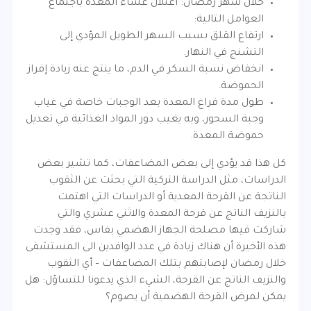
خلال شهر رمضان: اعتلال غشاء المعدة باجتماع
العوامل التالية:
ارتفاع القلق بسبب السهر الطويل المؤدي إلى
التشنج في النهار.
انخفاض نسبة السكر في الدم، ما ينتج عنه زيادة إفراز
الحموضة.
طول مدة فراغ المعدة بعد الوجبات خاصة في غياب
وجبة السحور، وبه يغيب دور المواد الغذائية في تعديل
حموضة المعدة.
كل هذا قد يؤدي إلى بعض المضاعفات، كما تشير بعض
الدراسات، مثل الدراسة التركية التي بحثت عن الثقوب
الناتجة عن القرحة المعدية أو الدراسات التي اهتمت
بالنزيف الناتج عن قرحة المعدة والاثني عشري والتي
شاركت فيها مصلحة الجهاز الهضمي بفاس، فقد وجدت
هذه الأخيرة أن هناك زيادة في عدد الوافدين الى المستشفى
خلال رمضان لإصابتهم بتلك المضاعفات – أي الثقوب
والنزيف الناتج عن القرحة، الشيء الذي يدعونا للتساؤل: هل
يمكن لمرض القرحة الهضمية أن يصوم؟