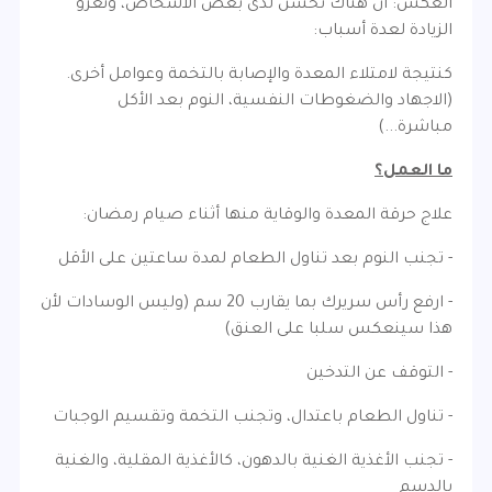
العكس: أن هناك تحسن لدى بعض الأشخاص، ونعزو
الزيادة لعدة أسباب:
كنتيجة لامتلاء المعدة والإصابة بالتخمة وعوامل أخرى.
(الاجهاد والضغوطات النفسية، النوم بعد الأكل
مباشرة...)
ما العمل؟
علاج حرقة المعدة والوقاية منها أثناء صيام رمضان:
- تجنب النوم بعد تناول الطعام لمدة ساعتين على الأقل
- ارفع رأس سريرك بما يقارب 20 سم (وليس الوسادات لأن
هذا سينعكس سلبا على العنق)
- التوقف عن التدخين
- تناول الطعام باعتدال، وتجنب التخمة وتقسيم الوجبات
- تجنب الأغذية الغنية بالدهون، كالأغذية المقلية، والغنية
بالدسم