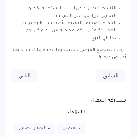
النشاط البدني: داخل البيت بالاستعانة بفصول
التمارين الرياضية على الإنترنيت.
الحمية الصحية والتغذية: الأطعمة الطازجة وغير
المعالجة وشرب كمية كافية من الماء كل يوم.
تعاطي التبغ.
- وختاما، ننصح المرضى باستشارة الأطباء إذا كانت لديهم
أمراض مزمنة.
المقال السابق: تغيير مواقيت تناول الأدوية أثناء رمضان
المقال التالي:
السابق
التالي
مشاركة المقال
Tags in:
رمضان
الجهاز الضمي