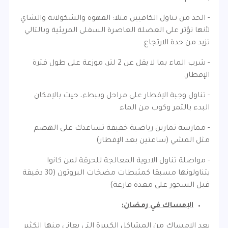
- الحد من تناول الكافيين مثلا: القهوة والشكولاتة والشاي
لأنها تؤثر على العضلة العاصرة السفلى المريئية وبالتالي
تزيد من حدة الارتجاع.
- شرب الماء بما لا يقل عن 2 لتر، موزعة على طول فترة
الإفطار.
- تناول وجبة الإفطار على مراحل وببطء، حيث بالإمكان
البدء بالتمر وكوب من الماء
- ممارسة تمارين رياضية خفيفة تساعدك على الهضم
مثل المشي (ساعتين بعد الإفطار)
- مواصلة تناول الادوية المعالجة للحرقة لمن كانوا
يتناولونها مسبقا كمثبطات مضخات البروتون (30 دقيقة
قبل السحور على معدة فارغة)
الإمساك في رمضان:
يعد الإمساك من المشاكل الكبيرة التي يعاني منها الكثير