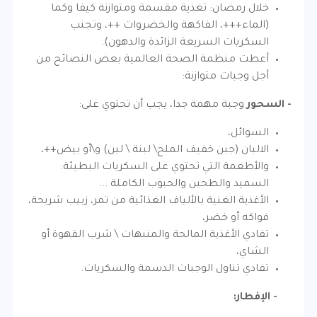
خلال رمضان: تغذية مقسمة ومتوازنة كيفا وكما
(الماء+++، الفاكهة والخضروات ++، وتجنب
السكريات السريعة الزائدة والدهون).
أعطت منظمة الصحة العالمية بعض النصائح من
أجل وجبات متوازنة:
- السحور
وجبة مهمة جدا، يجب أن تحتوي على:
السوائل،
الالبان (جبن خفيف الملح\ لبنة \ لبن) و\أو بيض++،
والأطعمة التي تحتوي على السكريات البطيئة:
السميد والطحين والحبوب الكاملة ...
الأغذية الغنية بالألياف الغذائية من تمر، زبيب شريحة،
فواكه أو خضر،
تفادي الأغذية المالحة والمنبهات \ شرب القهوة أو
الشاي،
تفادي تناول الوجبات الدسمة والسكريات.
- الإفطار: