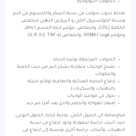
التحولات البيولوجية:
نلاحظ حدوث تحولات في نسبة السكر والكلسيوم في الدم
ونسبة الكولسترول الكلي و البروتين الدهني منخفض
الكثافة (LDL)، وانخفاض: مؤشر كتلة الجسم (imc)،
ومؤشر هوما HOMA-I، وانخفاض (IL-8, II-2, TNF-a).
التحولات المرتبطة بوثيرة الحياة:
تصبح الوجبات متقاربة بشكر كبير من حيث الكمية
والمكونات
ارتفاع الحصة الغذائية والطاقية (ولائم مليئة
بالدهنيات والسكريات)
تحول في مواعيد الوجبات
افتقار للفواكه والخضر والذي يعد أمرا غير جيد
فبالإضافة الى التحول الكمي، يلاحظ كذلك التحول النوعي،
حيث اثبتت دراسة سعودية وجود ارتفاع في نسبة
الدهنيات، وأشارت دراسة أخرى تونسية إلى ارتفاع في