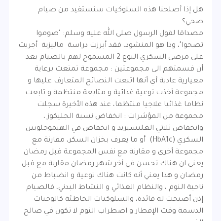
هل إذا أصلحنا هذه السلوكيات سنستفيد من صيام
صحي؟
مصداقا لقول الرسول صلى الله عليه وسلم: "صوموا
تصحوا"، وذا هو المنشود، فقد أبرزت دراسة ماليزية أجريت
على مرضى السكري النوع 2 المسموح لهم بالصيام بعد
أن قسمتهم الى مجموعتين : مجموعة تمتعت برعاية
معيارية عادية أي أنها اتبعت النصائح المتعارف عليها و
مجموعة أخذت توعية غذائية و متابعة منتظمة و تابعت
نظاما غذائيا علاجيا منتظما، عند هذه الأخيرة سجلت
مجموعة من المؤشرات : انخفاض نسبة الجليكوز ،
وانخفاض ثلاثي الغليسيريد و انخفاض في الهيموجلوبين
السكري (HbA1c) أو ما يعرف بخزان السكر، مقارنة مع
مجموعة أخرى و مقارنة مع نفس المجموعة قبل رمضان
يعني ان هناك تحسن في أخر شهر رمضان مقارنة مع قبل
رمضان و هذا يعني أنه كانت هناك توعية و انضباط من
ناحية النوم ، والنظام الغذائي و النشاط البدني، فالصيام
إذن أصبحت له فائدة، والسلوكيات الخاطئة كالوجبات
الدسمة وقت الإفطار و اضطراب النوم لا تكون في صالح